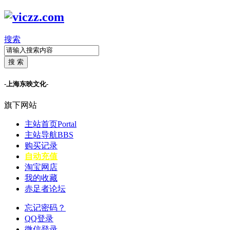
搜索
搜 索
-上海东映文化-
旗下网站
主站首页
Portal
主站导航
BBS
购买记录
自动充值
淘宝网店
我的收藏
赤足者论坛
忘记密码？
QQ登录
微信登录