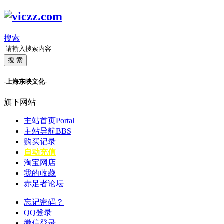
搜索
搜 索
-上海东映文化-
旗下网站
主站首页
Portal
主站导航
BBS
购买记录
自动充值
淘宝网店
我的收藏
赤足者论坛
忘记密码？
QQ登录
微信登录