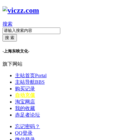
搜索
搜 索
-上海东映文化-
旗下网站
主站首页
Portal
主站导航
BBS
购买记录
自动充值
淘宝网店
我的收藏
赤足者论坛
忘记密码？
QQ登录
微信登录