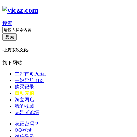
搜索
搜 索
-上海东映文化-
旗下网站
主站首页
Portal
主站导航
BBS
购买记录
自动充值
淘宝网店
我的收藏
赤足者论坛
忘记密码？
QQ登录
微信登录