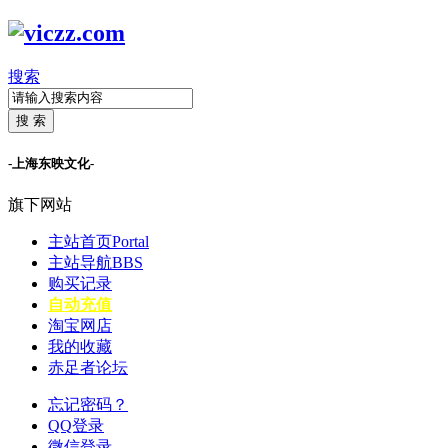
搜索
搜 索
-上海东映文化-
旗下网站
主站首页
Portal
主站导航
BBS
购买记录
自动充值
淘宝网店
我的收藏
赤足者论坛
忘记密码？
QQ登录
微信登录