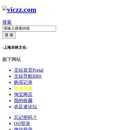
搜索
搜 索
-上海东映文化-
旗下网站
主站首页
Portal
主站导航
BBS
购买记录
自动充值
淘宝网店
我的收藏
赤足者论坛
忘记密码？
QQ登录
微信登录