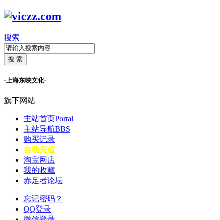
搜索
搜 索
-上海东映文化-
旗下网站
主站首页
Portal
主站导航
BBS
购买记录
自动充值
淘宝网店
我的收藏
赤足者论坛
忘记密码？
QQ登录
微信登录