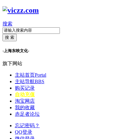
搜索
搜 索
-上海东映文化-
旗下网站
主站首页
Portal
主站导航
BBS
购买记录
自动充值
淘宝网店
我的收藏
赤足者论坛
忘记密码？
QQ登录
微信登录