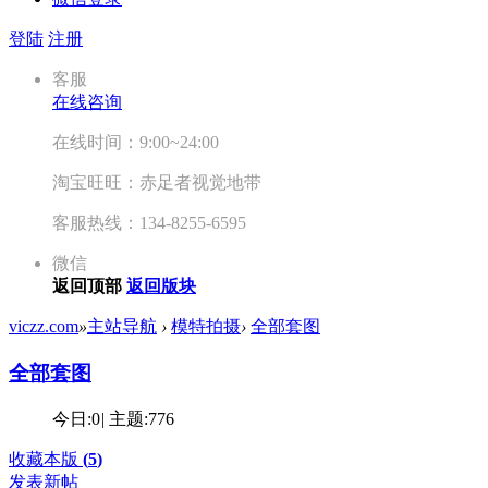
登陆
注册
客服
在线咨询
在线时间：9:00~24:00
淘宝旺旺：赤足者视觉地带
客服热线：134-8255-6595
微信
返回顶部
返回版块
viczz.com
»
主站导航
›
模特拍摄
›
全部套图
全部套图
今日:
0
|
主题:
776
收藏本版
(
5
)
发表新帖