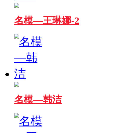
名模—王琳娜-2
名模—韩洁