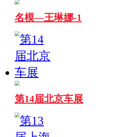
名模—王琳娜-1
第14届北京车展