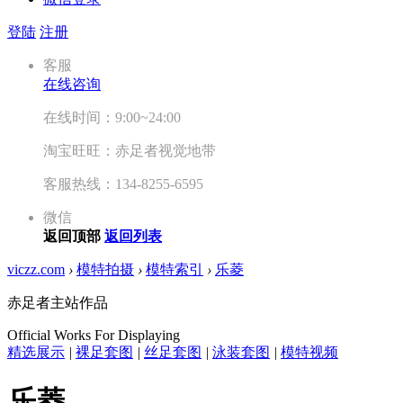
登陆
注册
客服
在线咨询
在线时间：9:00~24:00
淘宝旺旺：赤足者视觉地带
客服热线：134-8255-6595
微信
返回顶部
返回列表
viczz.com
›
模特拍摄
›
模特索引
›
乐菱
赤足者主站作品
Official Works For Displaying
精选展示
|
裸足套图
|
丝足套图
|
泳装套图
|
模特视频
乐菱