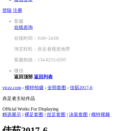
登陆
注册
客服
在线咨询
在线时间：9:00~24:00
淘宝旺旺：赤足者视觉地带
客服热线：134-8255-6595
微信
返回顶部
返回列表
viczz.com
›
模特拍摄
›
全部套图
›
佳茹2017-6
赤足者主站作品
Official Works For Displaying
精选展示
|
裸足套图
|
丝足套图
|
泳装套图
|
模特视频
佳茹2017-6