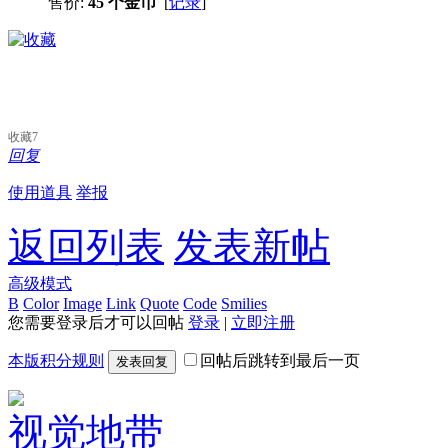
售价:
45 个金币
[
记录
]
收藏
7
回复
使用道具
举报
返回列表
发表新帖
高级模式
B
Color
Image
Link
Quote
Code
Smilies
您需要登录后才可以回帖
登录
|
立即注册
本版积分规则
回帖后跳转到最后一页
发表回复
视觉地带