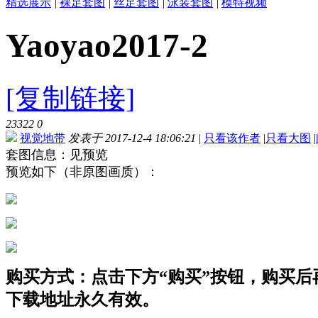
精选展示
|
裸足套图
|
丝足套图
|
泳装套图
|
模特视频
Yaoyao2017-2
[复制链接]
23322
0
视觉地带
发表于 2017-12-4 18:06:21
|
只看该作者
|
只看大图
|
套图信息：见预览
预览如下（非原图画质）：
购买方式：点击下方“购买”按钮，购买后再点
下载地址永久有效。