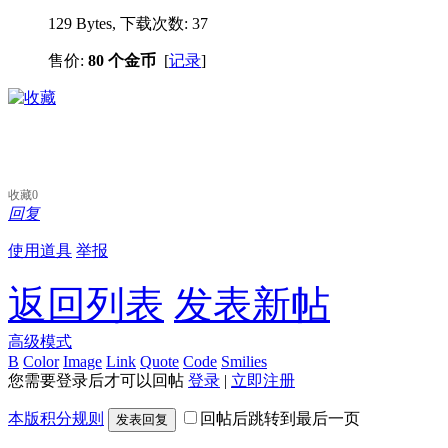
129 Bytes, 下载次数: 37
售价:
80 个金币
[
记录
]
收藏
0
回复
使用道具
举报
返回列表
发表新帖
高级模式
B
Color
Image
Link
Quote
Code
Smilies
您需要登录后才可以回帖
登录
|
立即注册
本版积分规则
回帖后跳转到最后一页
发表回复