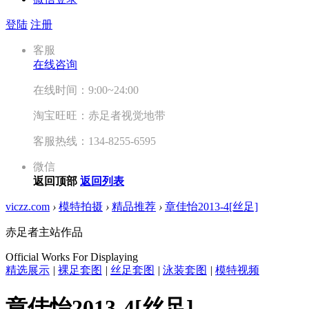
登陆
注册
客服
在线咨询
在线时间：9:00~24:00
淘宝旺旺：赤足者视觉地带
客服热线：134-8255-6595
微信
返回顶部
返回列表
viczz.com
›
模特拍摄
›
精品推荐
›
章佳怡2013-4[丝足]
赤足者主站作品
Official Works For Displaying
精选展示
|
裸足套图
|
丝足套图
|
泳装套图
|
模特视频
章佳怡2013-4[丝足]